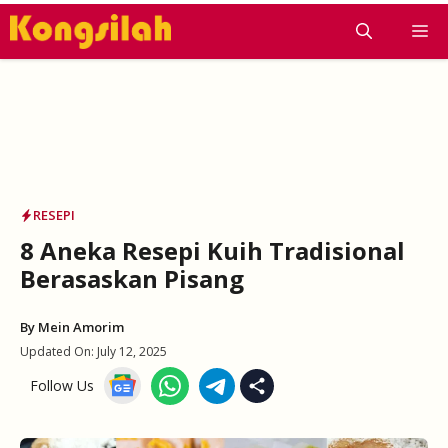
Skip
M
to
content
RESEPI
8 Aneka Resepi Kuih Tradisional
Berasaskan Pisang
By
Mein Amorim
Updated On:
July 12, 2025
Follow Us