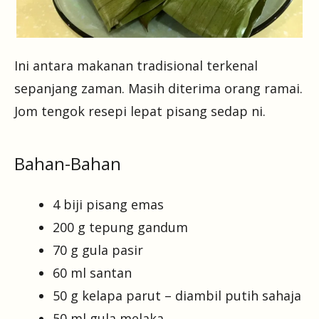
Ini antara makanan tradisional terkenal
sepanjang zaman. Masih diterima orang ramai.
Jom tengok resepi lepat pisang sedap ni.
Bahan-Bahan
4 biji pisang emas
200 g tepung gandum
70 g gula pasir
60 ml santan
50 g kelapa parut – diambil putih sahaja
50 ml gula melaka