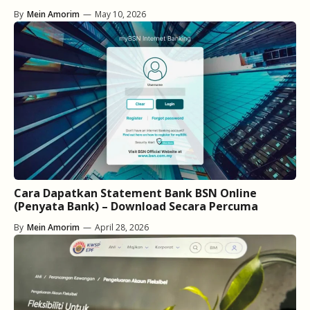
By
Mein Amorim
—
May 10, 2026
Cara Dapatkan Statement Bank BSN Online
(Penyata Bank) – Download Secara Percuma
By
Mein Amorim
—
April 28, 2026