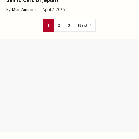
Beli IC Card Di Jepun)
By
Mein Amorim
—
April 2, 2026
1
2
3
Next