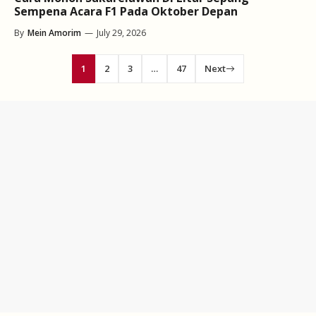
Sempena Acara F1 Pada Oktober Depan
By
Mein Amorim
—
July 29, 2026
1
2
3
…
47
Next