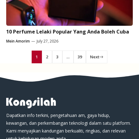
10 Perfume Lelaki Popular Yang Anda Boleh Cuba
Mein Amorim
—
July 27, 2026
1
2
3
…
39
Next
Dapatkan info terkini, pengetahuan am, gaya hidup,
kewangan, dan perkembangan teknologi dalam satu platform.
Kami menyajikan kandungan berkualiti, ringkas, dan relevan
untuk kehidupan moden anda.