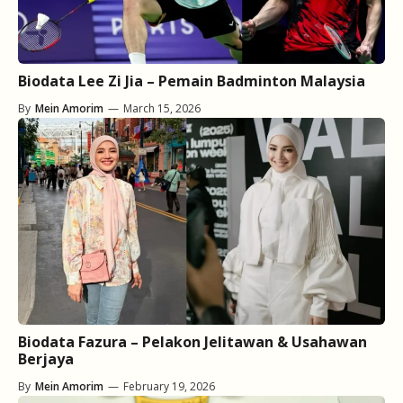
Biodata Lee Zi Jia – Pemain Badminton Malaysia
By
Mein Amorim
—
March 15, 2026
Biodata Fazura – Pelakon Jelitawan & Usahawan
Berjaya
By
Mein Amorim
—
February 19, 2026