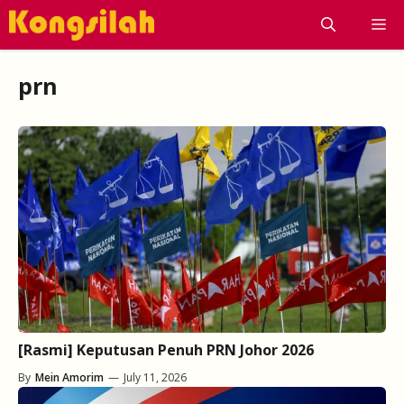
Skip
M
to
content
prn
[Rasmi] Keputusan Penuh PRN Johor 2026
By
Mein Amorim
—
July 11, 2026