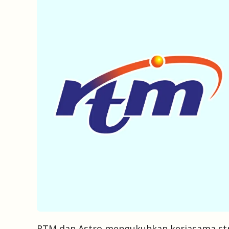
RTM dan Astro mengukuhkan kerjasama str