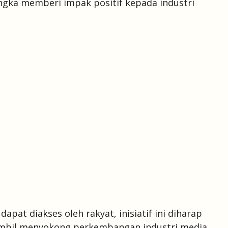
gka memberi impak positif kepada industri
at diakses oleh rakyat, inisiatif ini diharap
ambil menyokong perkembangan industri media