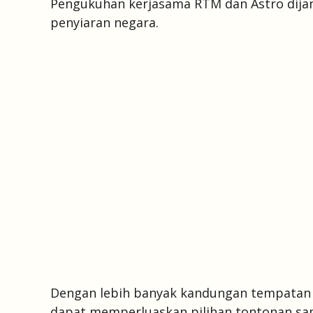
Pengukuhan kerjasama RTM dan Astro dijan
penyiaran negara.
Dengan lebih banyak kandungan tempatan dap
dapat memperluaskan pilihan tontonan s