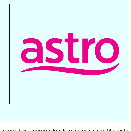
ategik bagi memperluaskan akses rakyat Malaysia