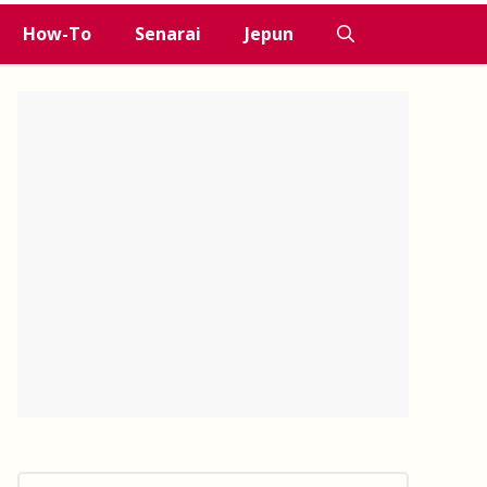
How-To
Senarai
Jepun