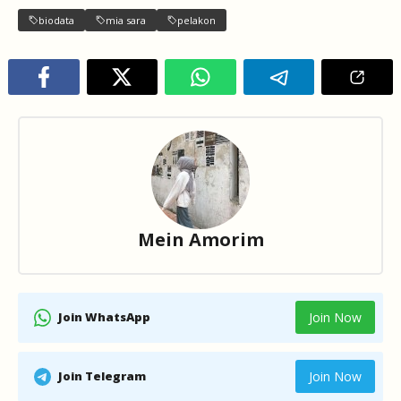
biodata
mia sara
pelakon
Mein Amorim
Join WhatsApp
Join Now
Join Telegram
Join Now