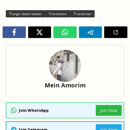
angin dalam badan
kesihatan
senaman
Mein Amorim
Join WhatsApp
Join Now
Join Telegram
Join Now