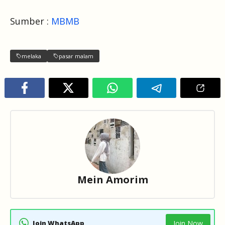
Sumber :
MBMB
melaka
pasar malam
Mein Amorim
Join WhatsApp
Join Now