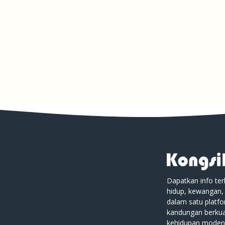
Dapatkan info ter
hidup, kewangan,
dalam satu platf
kandungan berkual
kehidupan moden