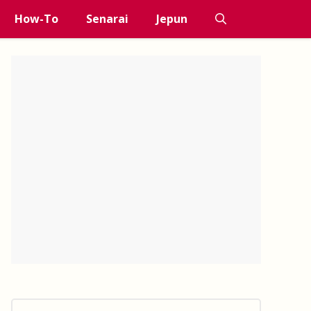
How-To
Senarai
Jepun