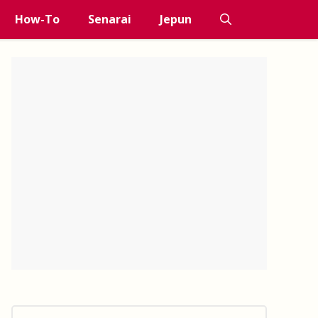
How-To
Senarai
Jepun