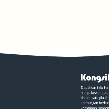
Dapatkan info ter
hidup, kewangan,
dalam satu platf
kandungan berkual
kehidupan moden