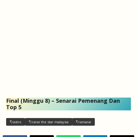
Final (Minggu 8) – Senarai Pemenang Dan
Top 5
astro
raise the star malaysia
senarai