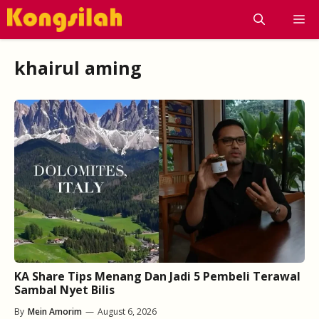
Skip
M
to
content
khairul aming
KA Share Tips Menang Dan Jadi 5 Pembeli Terawal
Sambal Nyet Bilis
By
Mein Amorim
—
August 6, 2026