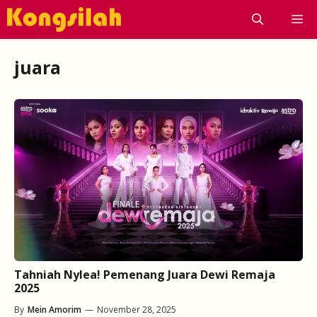
Skip
M
to
content
juara
Tahniah Nylea! Pemenang Juara Dewi Remaja
2025
By
Mein Amorim
—
November 28, 2025