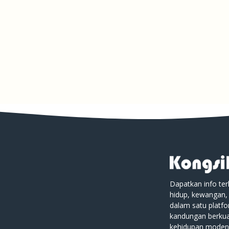
Dapatkan info ter
hidup, kewangan,
dalam satu platf
kandungan berkual
kehidupan moden