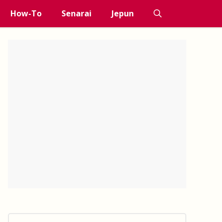
How-To
Senarai
Jepun