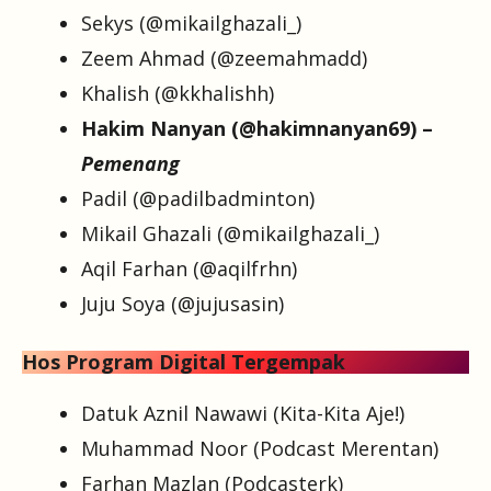
Sekys (@mikailghazali_)
Zeem Ahmad (@zeemahmadd)
Khalish (@kkhalishh)
Hakim Nanyan (@hakimnanyan69) –
Pemenang
Padil (@padilbadminton)
Mikail Ghazali (@mikailghazali_)
Aqil Farhan (@aqilfrhn)
Juju Soya (@jujusasin)
Hos Program Digital Tergempak
Datuk Aznil Nawawi (Kita-Kita Aje!)
Muhammad Noor (Podcast Merentan)
Farhan Mazlan (Podcasterk)