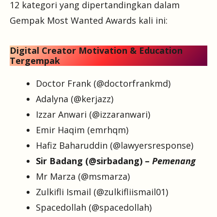
12 kategori yang dipertandingkan dalam
Gempak Most Wanted Awards kali ini:
Digital Creator Motivation & Education
Tergempak
Doctor Frank (@doctorfrankmd)
Adalyna (@kerjazz)
Izzar Anwari (@izzaranwari)
Emir Haqim (emrhqm)
Hafiz Baharuddin (@lawyersresponse)
Sir Badang (@sirbadang) –
Pemenang
Mr Marza (@msmarza)
Zulkifli Ismail (@zulkifliismail01)
Spacedollah (@spacedollah)