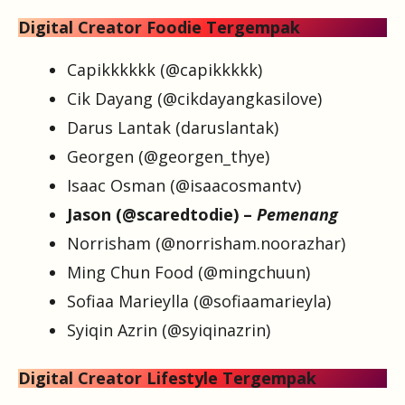
Digital Creator Foodie Tergempak
Capikkkkkk (@capikkkkk)
Cik Dayang (@cikdayangkasilove)
Darus Lantak (daruslantak)
Georgen (@georgen_thye)
Isaac Osman (@isaacosmantv)
Jason (@scaredtodie) –
Pemenang
Norrisham (@norrisham.noorazhar)
Ming Chun Food (@mingchuun)
Sofiaa Marieylla (@sofiaamarieyla)
Syiqin Azrin (@syiqinazrin)
Digital Creator Lifestyle Tergempak