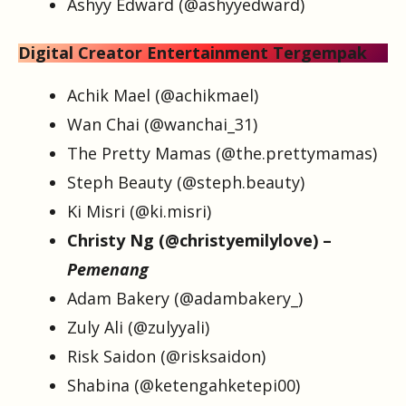
Ashyy Edward (@ashyyedward)
Digital Creator Entertainment Tergempak
Achik Mael (@achikmael)
Wan Chai (@wanchai_31)
The Pretty Mamas (@the.prettymamas)
Steph Beauty (@steph.beauty)
Ki Misri (@ki.misri)
Christy Ng (@christyemilylove) –
Pemenang
Adam Bakery (@adambakery_)
Zuly Ali (@zulyyali)
Risk Saidon (@risksaidon)
Shabina (@ketengahketepi00)