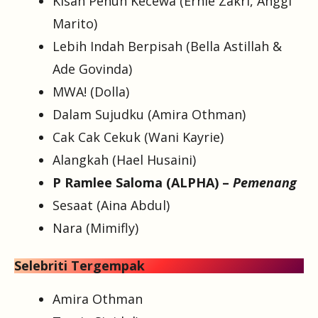
Kisah Penuh Kecewa (Ernie Zakri, Anggi
Marito)
Lebih Indah Berpisah (Bella Astillah &
Ade Govinda)
MWA! (Dolla)
Dalam Sujudku (Amira Othman)
Cak Cak Cekuk (Wani Kayrie)
Alangkah (Hael Husaini)
P Ramlee Saloma (ALPHA) –
Pemenang
Sesaat (Aina Abdul)
Nara (Mimifly)
Selebriti Tergempak
Amira Othman