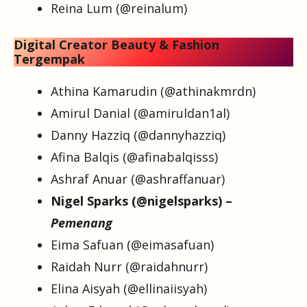
Reina Lum (@reinalum)
Digital Creator Beauty & Fashion
Tergempak
Athina Kamarudin (@athinakmrdn)
Amirul Danial (@amiruldan1al)
Danny Hazziq (@dannyhazziq)
Afina Balqis (@afinabalqisss)
Ashraf Anuar (@ashraffanuar)
Nigel Sparks (@nigelsparks) –
Pemenang
Eima Safuan (@eimasafuan)
Raidah Nurr (@raidahnurr)
Elina Aisyah (@ellinaiisyah)