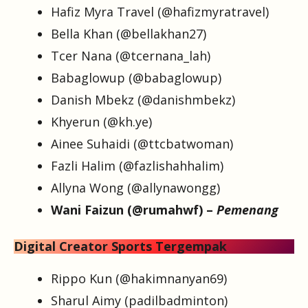
Hafiz Myra Travel (@hafizmyratravel)
Bella Khan (@bellakhan27)
Tcer Nana (@tcernana_lah)
Babaglowup (@babaglowup)
Danish Mbekz (@danishmbekz)
Khyerun (@kh.ye)
Ainee Suhaidi (@ttcbatwoman)
Fazli Halim (@fazlishahhalim)
Allyna Wong (@allynawongg)
Wani Faizun (@rumahwf) –
Pemenang
Digital Creator Sports Tergempak
Rippo Kun (@hakimnanyan69)
Sharul Aimy (padilbadminton)