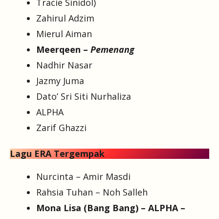
Tracie Sinidol)
Zahirul Adzim
Mierul Aiman
Meerqeen –
Pemenang
Nadhir Nasar
Jazmy Juma
Dato’ Sri Siti Nurhaliza
ALPHA
Zarif Ghazzi
Lagu ERA Tergempak
Nurcinta – Amir Masdi
Rahsia Tuhan – Noh Salleh
Mona Lisa (Bang Bang) – ALPHA –