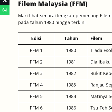
Filem Malaysia (FFM)
Mari lihat senarai lengkap pemenang Filem 
pada tahun 1980 hingga terkini.
Edisi
Tahun
Filem
FFM 1
1980
Tiada Eso
FFM 2
1981
Dia Ibuku
FFM 3
1982
Bukit Ke
FFM 4
1983
Ranjau Se
FFM 5
1984
Matinya S
FFM 6
1986
Tsu Feh S