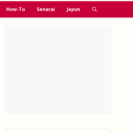
How-To
Senarai
Jepun