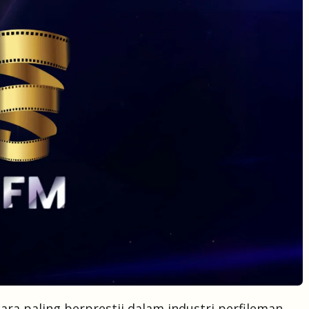
ara paling berprestij dalam industri perfileman