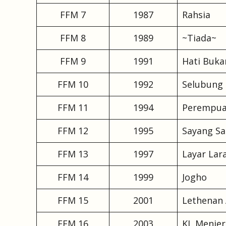
FFM 7
1987
Rahsia
FFM 8
1989
~Tiada~
FFM 9
1991
Hati Bukan
FFM 10
1992
Selubung
FFM 11
1994
Perempuan
FFM 12
1995
Sayang S
FFM 13
1997
Layar Lar
FFM 14
1999
Jogho
FFM 15
2001
Lethenan
FFM 16
2003
KL Menjer