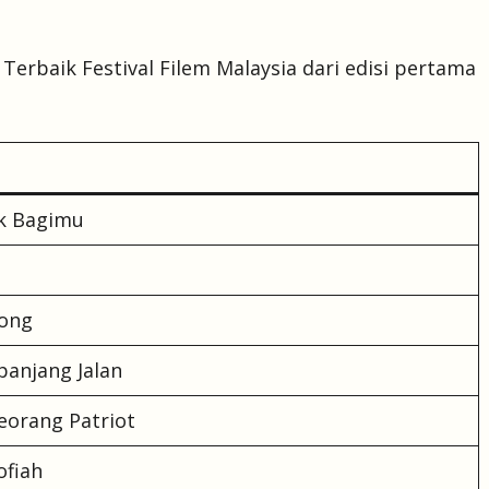
Terbaik Festival Filem Malaysia dari edisi pertama
k Bagimu
pong
panjang Jalan
eorang Patriot
ofiah