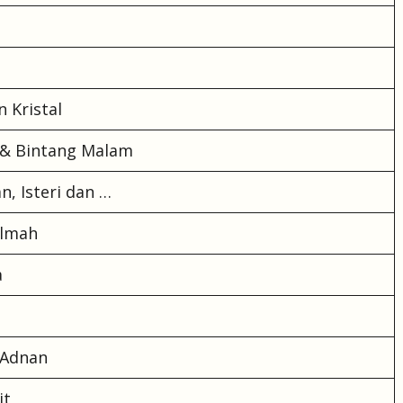
 Kristal
 & Bintang Malam
, Isteri dan …
almah
a
 Adnan
it