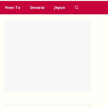
How-To
Senarai
Jepun