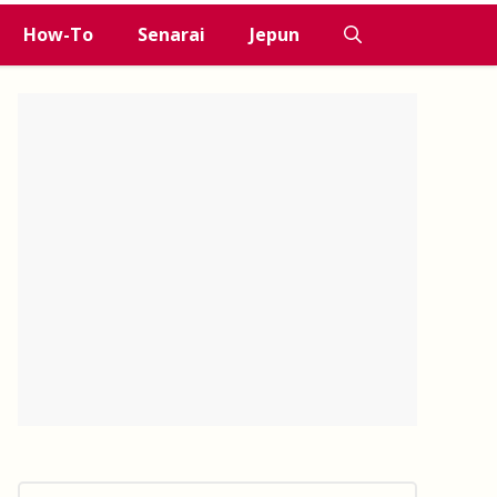
How-To
Senarai
Jepun