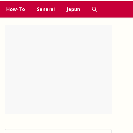
How-To
Senarai
Jepun