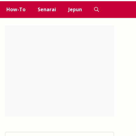
How-To
Senarai
Jepun