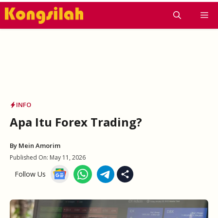
Skip
M
to
content
INFO
Apa Itu Forex Trading?
By
Mein Amorim
Published On:
May 11, 2026
Follow Us