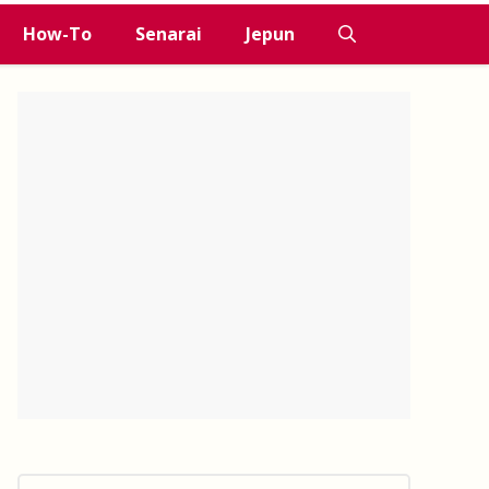
How-To
Senarai
Jepun