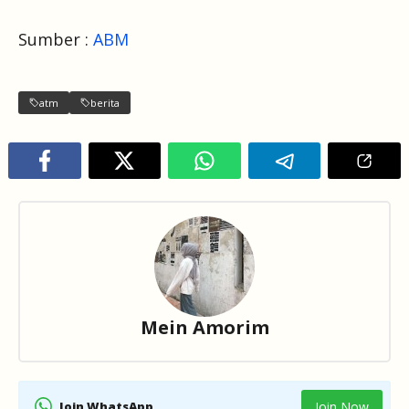
Sumber :
ABM
atm
berita
Mein Amorim
Join WhatsApp
Join Now