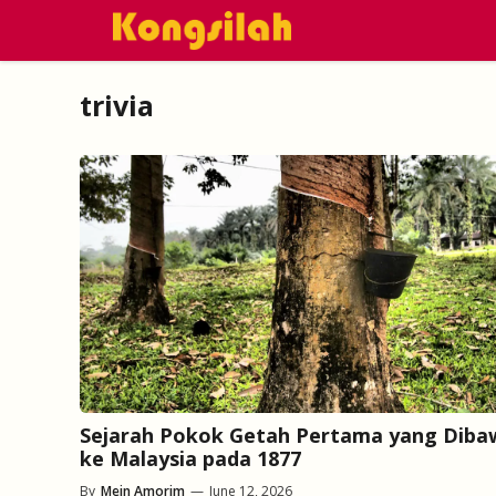
Skip
to
content
trivia
Sejarah Pokok Getah Pertama yang Diba
ke Malaysia pada 1877
By
Mein Amorim
—
June 12, 2026