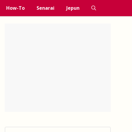
How-To
Senarai
Jepun