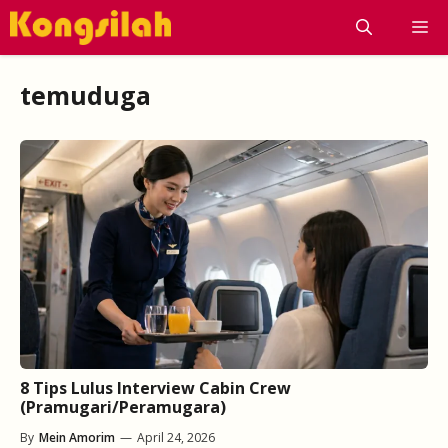
Skip
M
to
content
temuduga
8 Tips Lulus Interview Cabin Crew
(Pramugari/Peramugara)
By
Mein Amorim
—
April 24, 2026