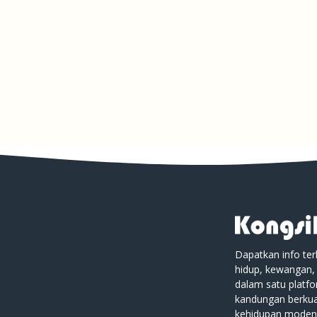
Dapatkan info ter
hidup, kewangan,
dalam satu platf
kandungan berkual
kehidupan moden