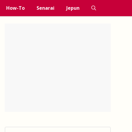
How-To
Senarai
Jepun