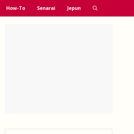
How-To
Senarai
Jepun