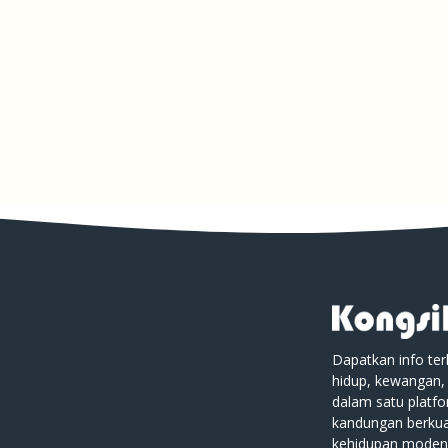
Dapatkan info ter
hidup, kewangan,
dalam satu platf
kandungan berkual
kehidupan moden