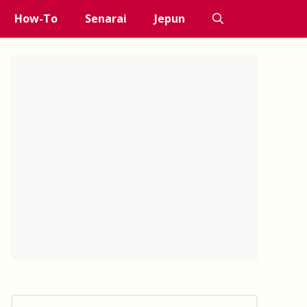
How-To
Senarai
Jepun