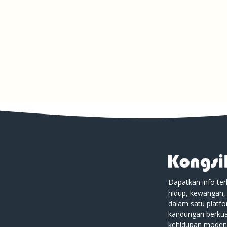
Dapatkan info ter
hidup, kewangan,
dalam satu platf
kandungan berkual
kehidupan moden