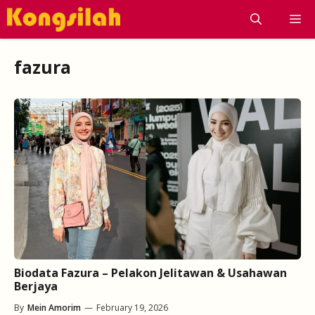
Skip
M
to
content
fazura
Biodata Fazura – Pelakon Jelitawan & Usahawan
Berjaya
By
Mein Amorim
—
February 19, 2026