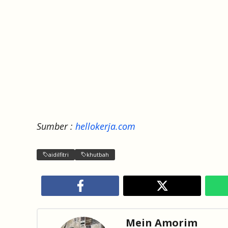
Sumber :
hellokerja.com
aidilfitri
khutbah
Mein Amorim