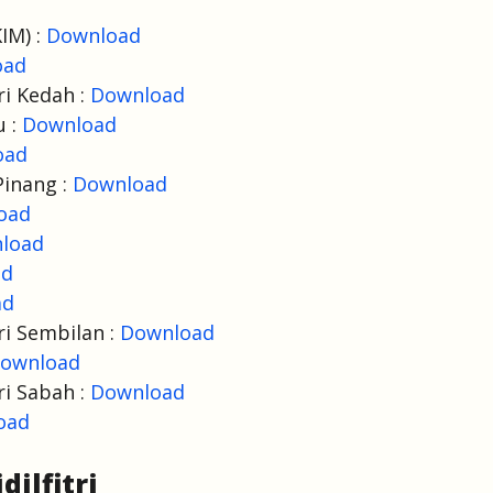
IM) :
Download
oad
i Kedah :
Download
u :
Download
oad
Pinang :
Download
oad
load
ad
ad
i Sembilan :
Download
ownload
i Sabah :
Download
oad
ilfitri