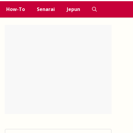
How-To
Senarai
Jepun