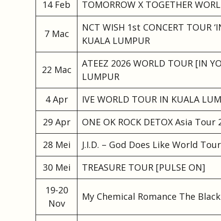
14 Feb
TOMORROW X TOGETHER WORLD
NCT WISH 1st CONCERT TOUR ‘IN
7 Mac
KUALA LUMPUR
ATEEZ 2026 WORLD TOUR [IN Y
22 Mac
LUMPUR
4 Apr
IVE WORLD TOUR IN KUALA LU
29 Apr
ONE OK ROCK DETOX Asia Tour 2
28 Mei
J.I.D. – God Does Like World T
30 Mei
TREASURE TOUR [PULSE ON]
19-20
My Chemical Romance The Black
Nov