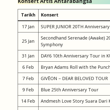
Konsert Artis Antarabangsa
Tarikh
Konsert
17 Jan
SUPER JUNIOR 20TH Anniversar
Secondhand Serenade (Awake) 20
25 Jan
Symphony
31 Jan
DAY6 10th Anniversary Tour in
6 Feb
Bryan Adams Roll with the Punc
7 Feb
GIVĒON – DEAR BELOVED TOUR
9 Feb
Blue 25th Anniversary Tour
14 Feb
Andmesh Love Story Suara Dari 