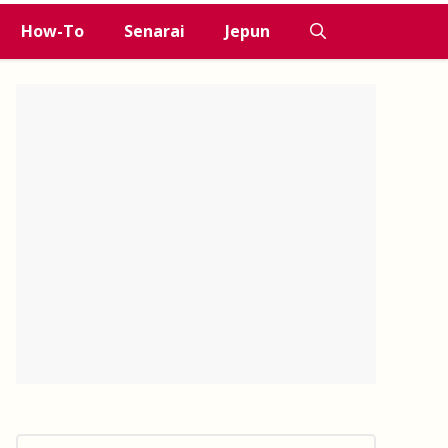
How-To
Senarai
Jepun