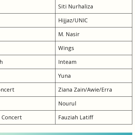
Siti Nurhaliza
Hijjaz/UNIC
M. Nasir
Wings
ih
Inteam
Yuna
oncert
Ziana Zain/Awie/Erra
Nourul
n Concert
Fauziah Latiff