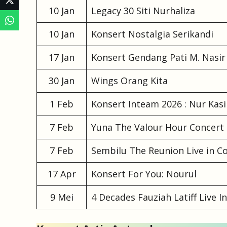
10 Jan
Legacy 30 Siti Nurhaliza
10 Jan
Konsert Nostalgia Serikandi
17 Jan
Konsert Gendang Pati M. Nasir
30 Jan
Wings Orang Kita
1 Feb
Konsert Inteam 2026 : Nur Kas
7 Feb
Yuna The Valour Hour Concert
7 Feb
Sembilu The Reunion Live in C
17 Apr
Konsert For You: Nourul
9 Mei
4 Decades Fauziah Latiff Live I