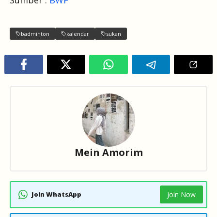
badminton
kalendar
sukan
Mein Amorim
Join WhatsApp
Join Now