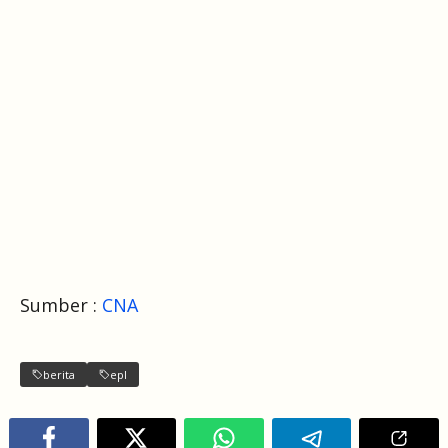
Sumber :
CNA
berita
epl