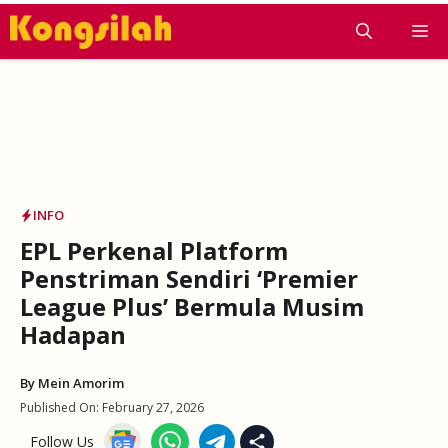
Skip
M
to
content
INFO
EPL Perkenal Platform
Penstriman Sendiri ‘Premier
League Plus’ Bermula Musim
Hadapan
By
Mein Amorim
Published On:
February 27, 2026
Follow Us