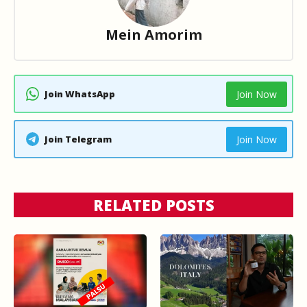
Mein Amorim
Join WhatsApp
Join Now
Join Telegram
Join Now
RELATED POSTS