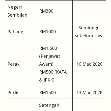
Negeri
RM300
Sembilan
Seminggu
Pahang
RM1000
sebelum raya
RM1,500
(Penjawat
Perak
Awam)
16 Mac 2026
RM500 (KAFA
& JPKK)
Perlis
RM1500
13 Mac 2026
Setengah