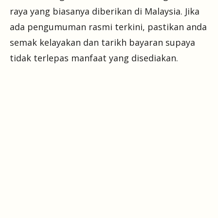
raya yang biasanya diberikan di Malaysia. Jika
ada pengumuman rasmi terkini, pastikan anda
semak kelayakan dan tarikh bayaran supaya
tidak terlepas manfaat yang disediakan.