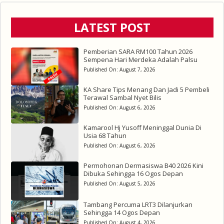
LATEST POST
Pemberian SARA RM100 Tahun 2026
Sempena Hari Merdeka Adalah Palsu
Published On:
August 7, 2026
KA Share Tips Menang Dan Jadi 5 Pembeli
Terawal Sambal Nyet Bilis
Published On:
August 6, 2026
Kamarool Hj Yusoff Meninggal Dunia Di
Usia 68 Tahun
Published On:
August 6, 2026
Permohonan Dermasiswa B40 2026 Kini
Dibuka Sehingga 16 Ogos Depan
Published On:
August 5, 2026
Tambang Percuma LRT3 Dilanjurkan
Sehingga 14 Ogos Depan
Published On:
August 4, 2026