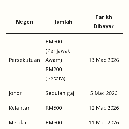
Tarikh
Negeri
Jumlah
Dibayar
RM500
(Penjawat
Persekutuan
Awam)
13 Mac 2026
RM200
(Pesara)
Johor
Sebulan gaji
5 Mac 2026
Kelantan
RM500
12 Mac 2026
Melaka
RM500
11 Mac 2026