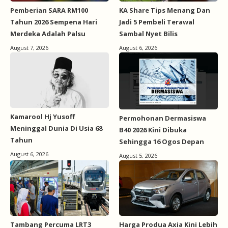
Pemberian SARA RM100
KA Share Tips Menang Dan
Tahun 2026 Sempena Hari
Jadi 5 Pembeli Terawal
Merdeka Adalah Palsu
Sambal Nyet Bilis
August 7, 2026
August 6, 2026
Kamarool Hj Yusoff
Permohonan Dermasiswa
Meninggal Dunia Di Usia 68
B40 2026 Kini Dibuka
Tahun
Sehingga 16 Ogos Depan
August 6, 2026
August 5, 2026
Tambang Percuma LRT3
Harga Produa Axia Kini Lebih