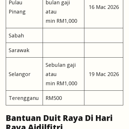
Pulau
bulan gaji
16 Mac 2026
Pinang
atau
min RM1,000
Sabah
Sarawak
Sebulan gaji
Selangor
atau
19 Mac 2026
min RM1,000
Terengganu
RM500
Bantuan Duit Raya Di Hari
Raya Aidilfitri