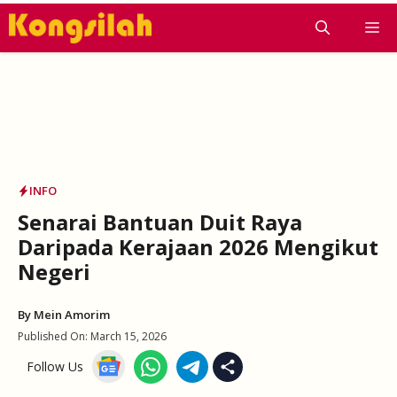
Skip
M
to
content
INFO
Senarai Bantuan Duit Raya
Daripada Kerajaan 2026 Mengikut
Negeri
By
Mein Amorim
Published On:
March 15, 2026
Follow Us