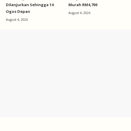
Dilanjurkan Sehingga 14
Murah RM4,700
Ogos Depan
August 4, 2026
August 4, 2026