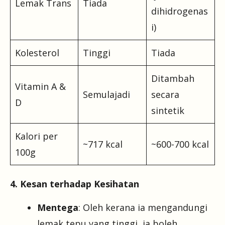
Lemak Trans
Tiada
dihidrogenas
i)
Kolesterol
Tinggi
Tiada
Ditambah
Vitamin A &
Semulajadi
secara
D
sintetik
Kalori per
~717 kcal
~600-700 kcal
100g
4. Kesan terhadap Kesihatan
Mentega
: Oleh kerana ia mengandungi
lemak tepu yang tinggi, ia boleh