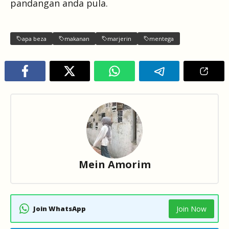
pandangan anda pula.
apa beza
makanan
marjerin
mentega
Mein Amorim
Join WhatsApp
Join Now