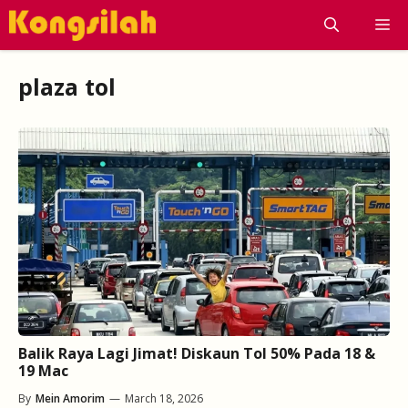
Skip
M
to
content
plaza tol
Balik Raya Lagi Jimat! Diskaun Tol 50% Pada 18 &
19 Mac
By
Mein Amorim
—
March 18, 2026