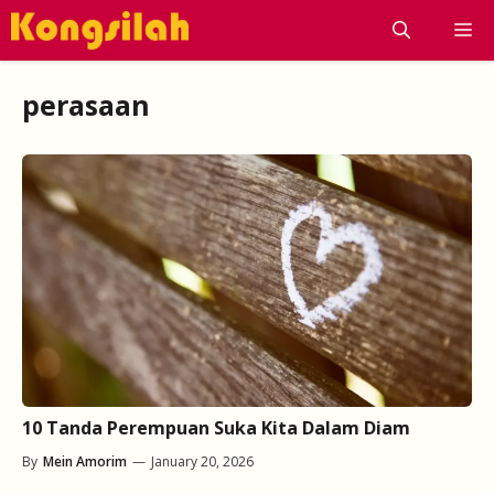
Skip
M
to
content
perasaan
10 Tanda Perempuan Suka Kita Dalam Diam
By
Mein Amorim
—
January 20, 2026