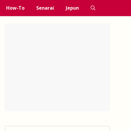
How-To
Senarai
Jepun