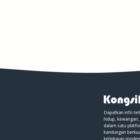
Dapatkan info ter
hidup, kewangan,
dalam satu platf
kandungan berkual
kehidupan moden