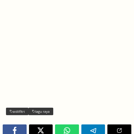
aidilfitri
lagu raya