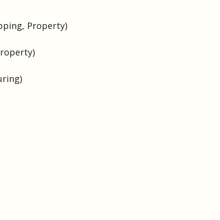
ipping, Property)
Property)
uring)