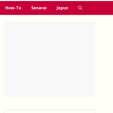
How-To
Senarai
Jepun