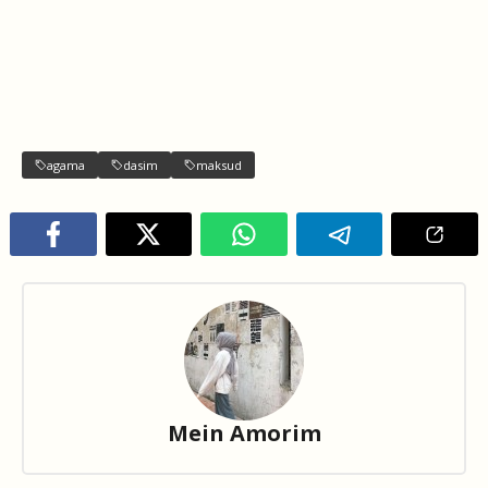
agama
dasim
maksud
Mein Amorim