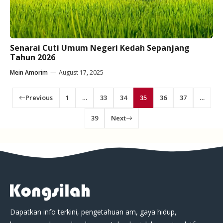
Senarai Cuti Umum Negeri Kedah Sepanjang
Tahun 2026
Mein Amorim
—
August 17, 2025
Previous
1
…
33
34
35
36
37
…
39
Next
Dapatkan info terkini, pengetahuan am, gaya hidup,